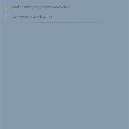
Quatre groupes, quatre approches
L'importance des familles
Plus d'articles...
Départ en séjour
Les Arboregames
Départ en séjour